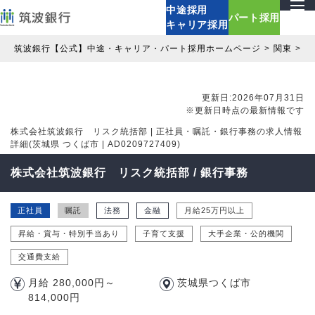
中途採用
パート採用
キャリア採用
筑波銀行【公式】中途・キャリア・パート採用ホームページ
関東
茨
更新日:2026年07月31日
※更新日時点の最新情報です
株式会社筑波銀行 リスク統括部 | 正社員・嘱託・銀行事務の求人情報
詳細(茨城県 つくば市 | AD0209727409)
株式会社筑波銀行 リスク統括部 / 銀行事務
正社員
嘱託
法務
金融
月給25万円以上
昇給・賞与・特別手当あり
子育て支援
大手企業・公的機関
交通費支給
月給 280,000円～
茨城県つくば市
814,000円