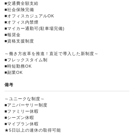
■交通費全額支給
■社会保険完備
■オフィスカジュアルOK
■オフィス内禁煙
■マイカー通勤可(駐車場完備)
■報奨金
■資格支援制度
～働き方改革を推進！直近で導入した新制度～
■フレックスタイム制
■時短勤務OK
■副業OK
備考
～ユニークな制度～
■アニバーサリー制度
■ファミリー休暇
■シーズン休暇
■マイプラン休暇
★5日以上の連休の取得可能