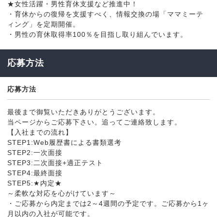
★女性活躍・男性育休支援など推進中！
・育休からの復帰を支援すべく、情報交換の場「ママミーテ
ィング」を定期開催。
・男性の育休取得率100％を目指し取り組んでいます。
応募方法
応募方法
最後まで御覧いただきありがとうございます。
当ページからご応募下さい。追ってご連絡致します。
【入社までの流れ】
STEP1:Web履歴書による書類選考
STEP2:一次面接
STEP3:二次面接+適正テスト
STEP4:最終面接
STEP5:★内定★
～柔軟な対応を心がけています～
・ご応募から内定までは2～4週間の予定です。ご応募から1ヶ
月以内の入社が可能です。