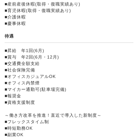
■産前産後休暇(取得・復職実績あり)
■育児休暇(取得・復職実績あり)
■介護休暇
■慶事休暇
待遇
■昇給 年1回(6月)
■賞与 年2回(6月・12月)
■交通費全額支給
■社会保険完備
■オフィスカジュアルOK
■オフィス内禁煙
■マイカー通勤可(駐車場完備)
■報奨金
■資格支援制度
～働き方改革を推進！直近で導入した新制度～
■フレックスタイム制
■時短勤務OK
■副業OK