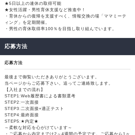
★5日以上の連休の取得可能
★女性活躍・男性育休支援など推進中！
・育休からの復帰を支援すべく、情報交換の場「ママミーテ
ィング」を定期開催。
・男性の育休取得率100％を目指し取り組んでいます。
応募方法
応募方法
最後まで御覧いただきありがとうございます。
当ページからご応募下さい。追ってご連絡致します。
【入社までの流れ】
STEP1:Web履歴書による書類選考
STEP2:一次面接
STEP3:二次面接+適正テスト
STEP4:最終面接
STEP5:★内定★
～柔軟な対応を心がけています～
・ご応募から内定までは2～4週間の予定です。ご応募から1ヶ