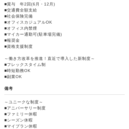
■賞与 年2回(6月・12月)
■交通費全額支給
■社会保険完備
■オフィスカジュアルOK
■オフィス内禁煙
■マイカー通勤可(駐車場完備)
■報奨金
■資格支援制度
～働き方改革を推進！直近で導入した新制度～
■フレックスタイム制
■時短勤務OK
■副業OK
備考
～ユニークな制度～
■アニバーサリー制度
■ファミリー休暇
■シーズン休暇
■マイプラン休暇