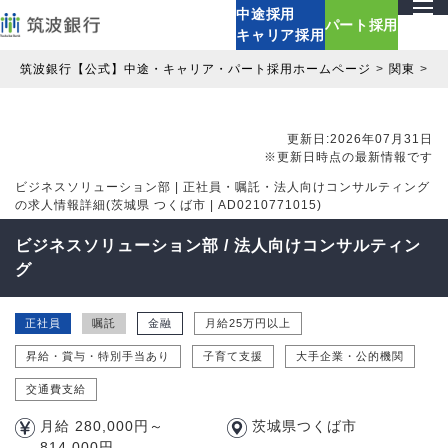
中途採用
パート採用
キャリア採用
筑波銀行【公式】中途・キャリア・パート採用ホームページ
関東
茨
更新日:2026年07月31日
※更新日時点の最新情報です
ビジネスソリューション部 | 正社員・嘱託・法人向けコンサルティング
の求人情報詳細(茨城県 つくば市 | AD0210771015)
ビジネスソリューション部 / 法人向けコンサルティン
グ
正社員
嘱託
金融
月給25万円以上
昇給・賞与・特別手当あり
子育て支援
大手企業・公的機関
交通費支給
月給 280,000円～
茨城県つくば市
814,000円