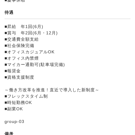
■慶事休暇
待遇
■昇給 年1回(6月)
■賞与 年2回(6月・12月)
■交通費全額支給
■社会保険完備
■オフィスカジュアルOK
■オフィス内禁煙
■マイカー通勤可(駐車場完備)
■報奨金
■資格支援制度
～働き方改革を推進！直近で導入した新制度～
■フレックスタイム制
■時短勤務OK
■副業OK
group-03
備考