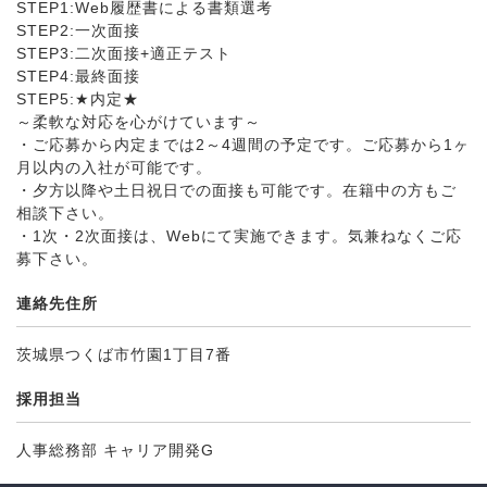
STEP1:Web履歴書による書類選考
STEP2:一次面接
STEP3:二次面接+適正テスト
STEP4:最終面接
STEP5:★内定★
～柔軟な対応を心がけています～
・ご応募から内定までは2～4週間の予定です。ご応募から1ヶ
月以内の入社が可能です。
・夕方以降や土日祝日での面接も可能です。在籍中の方もご
相談下さい。
・1次・2次面接は、Webにて実施できます。気兼ねなくご応
募下さい。
連絡先住所
茨城県つくば市竹園1丁目7番
採用担当
人事総務部 キャリア開発G