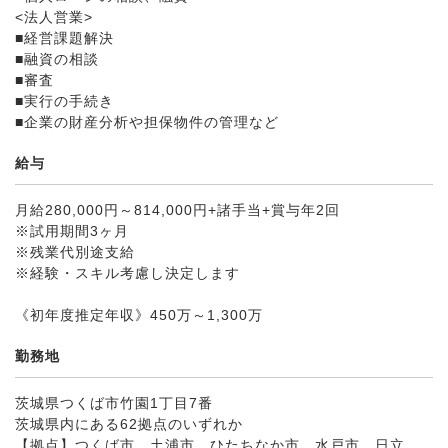
<法人営業>
■経営課題解決
■融資の相談
■審査
■実行の手続き
■企業の財産分析や担保物件の管理など
給与
月給280,000円～814,000円+諸手当+賞与年2回
※試用期間3ヶ月
※残業代別途支給
※経験・スキル考慮し決定します
《初年度推定年収》450万～1,300万
勤務地
茨城県つくば市竹園1丁目7番
茨城県内にある62拠点のいずれか
【拠点】つくば市、土浦市、ひたちなか市、水戸市、日立