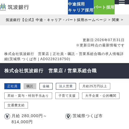
中途採用
パート採用
キャリア採用
筑波銀行【公式】中途・キャリア・パート採用ホームページ
関東
茨
更新日:2026年07月31日
※更新日時点の最新情報です
株式会社筑波銀行 営業店 | 正社員・嘱託・営業系総合職の求人情報詳
細(茨城県 つくば市 | AD0228218750)
株式会社筑波銀行 営業店 / 営業系総合職
正社員
嘱託
金融
法人営業
月給25万円以上
昇給・賞与・特別手当あり
子育て支援
大手企業・公的機関
交通費支給
月給 280,000円～
茨城県つくば市
814,000円