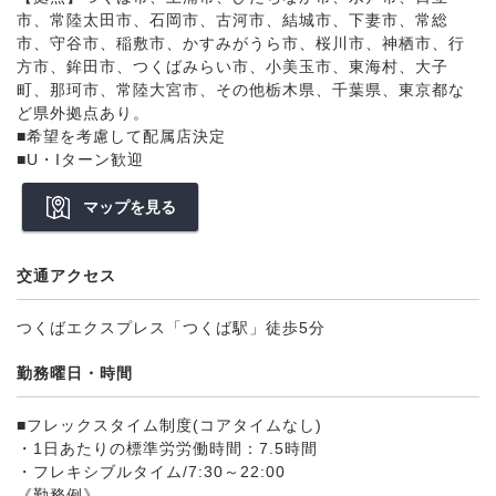
市、常陸太田市、石岡市、古河市、結城市、下妻市、常総
市、守谷市、稲敷市、かすみがうら市、桜川市、神栖市、行
方市、鉾田市、つくばみらい市、小美玉市、東海村、大子
町、那珂市、常陸大宮市、その他栃木県、千葉県、東京都な
ど県外拠点あり。
■希望を考慮して配属店決定
■U・Iターン歓迎
マップを見る
交通アクセス
つくばエクスプレス「つくば駅」徒歩5分
勤務曜日・時間
■フレックスタイム制度(コアタイムなし)
・1日あたりの標準労労働時間：7.5時間
・フレキシブルタイム/7:30～22:00
《勤務例》