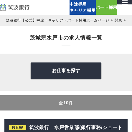
中途採用
パート採用
キャリア採用
筑波銀行【公式】中途・キャリア・パート採用ホームページ
関東
茨
茨城県水戸市の求人情報一覧
お仕事を探す
全
10
件
NEW
筑波銀行 水戸営業部(銀行事務/ショート