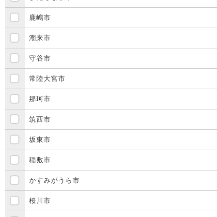
鹿嶋市
潮来市
守谷市
常陸大宮市
那珂市
筑西市
坂東市
稲敷市
かすみがうら市
桜川市