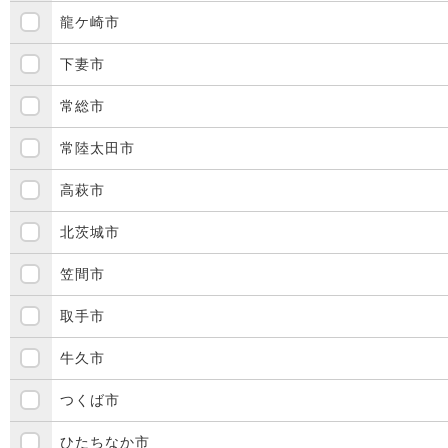
龍ケ崎市
下妻市
常総市
常陸太田市
高萩市
北茨城市
笠間市
取手市
牛久市
つくば市
ひたちなか市