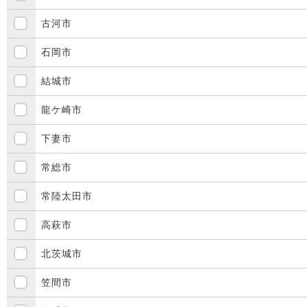
古河市
石岡市
結城市
龍ケ崎市
下妻市
常総市
常陸太田市
高萩市
北茨城市
笠間市