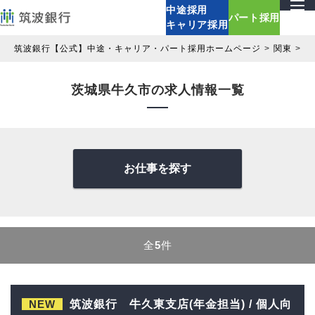
中途採用
パート採用
キャリア採用
筑波銀行【公式】中途・キャリア・パート採用ホームページ
関東
茨
茨城県牛久市の求人情報一覧
お仕事を探す
全
5
件
NEW
筑波銀行 牛久東支店(年金担当) / 個人向