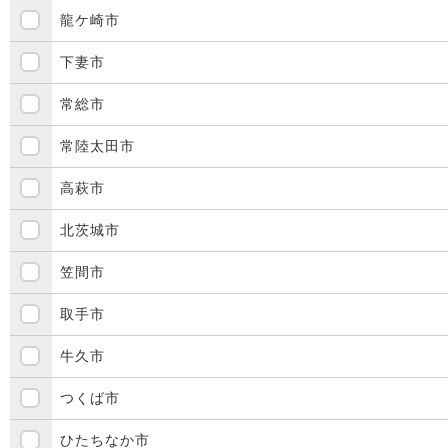
龍ケ崎市
下妻市
常総市
常陸太田市
高萩市
北茨城市
笠間市
取手市
牛久市
つくば市
ひたちなか市