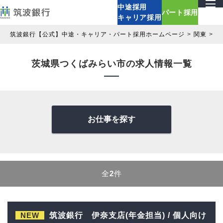
中途採用
パート採用
キャリア採用
筑波銀行【公式】中途・キャリア・パート採用ホームページ
関東
茨
茨城県つくばみらい市の求人情報一覧
お仕事を探す
全
2
件
NEW
筑波銀行 伊奈支店(年金担当) / 個人向け