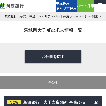
中途採用
パート採用
キャリア採用
筑波銀行【公式】中途・キャリア・パート採用ホームページ
関東
茨
茨城県大子町の求人情報一覧
お仕事を探す
全
1
件
NEW
筑波銀行 大子支店(銀行事務/ショート勤