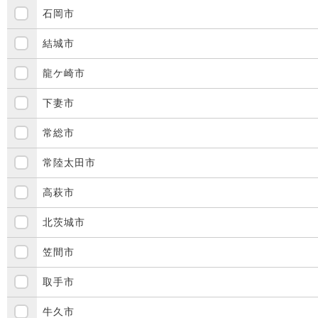
石岡市
結城市
龍ケ崎市
下妻市
常総市
常陸太田市
高萩市
北茨城市
笠間市
取手市
牛久市