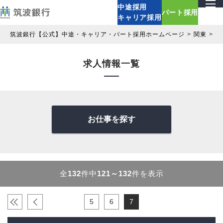
中途採用
パート採用
キャリア採用
筑波銀行【公式】中途・キャリア・パート採用ホームページ
関東
求
求人情報一覧
お仕事を探す
全
132
件中
121～132
件を表示
«
‹
5
6
7