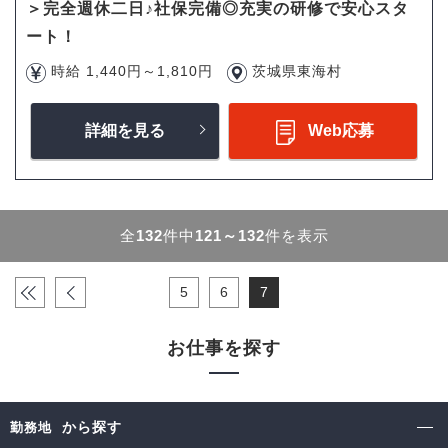
＞完全週休二日♪社保完備◎充実の研修で安心スタ
ート！
時給 1,440円～1,810円
茨城県東海村
詳細を見る
Web応募
全
132
件中
121～132
件を表示
«
‹
5
6
7
お仕事を探す
から探す
勤務地