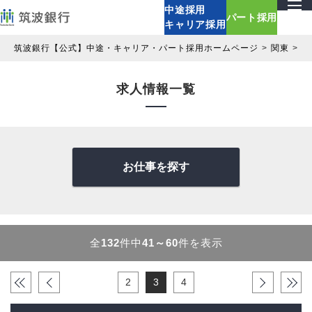
中途採用
パート採用
キャリア採用
筑波銀行【公式】中途・キャリア・パート採用ホームページ
関東
求
求人情報一覧
お仕事を探す
全
132
件中
41～60
件を表示
«
‹
2
3
4
›
»