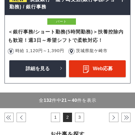
勤務) / 銀行事務
パート
＜銀行事務/ショート勤務(5時間勤務)＞扶養控除内
も歓迎！週3日～希望シフトで柔軟対応！
時給 1,120円～1,390円
茨城県龍ケ崎市
詳細を見る
Web応募
全
132
件中
21～40
件を表示
«
‹
1
2
3
›
»
お仕事を探す