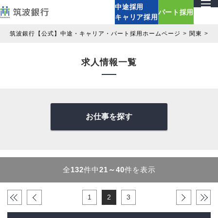
中途採用
パート採用
キャリア採用
筑波銀行【公式】中途・キャリア・パート採用ホームページ
関東
求
求人情報一覧
お仕事を探す
全
132
件中
21～40
件を表示
«
‹
1
2
3
›
»